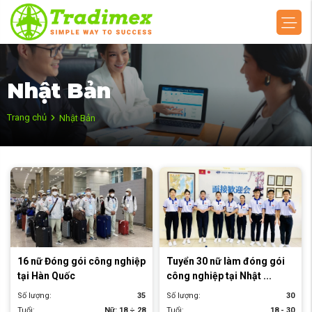
Nhật Bản
Trang chủ
Nhật Bản
16 nữ Đóng gói công nghiệp
Tuyển 30 nữ làm đóng gói
tại Hàn Quốc
công nghiệp tại Nhật ...
Số lượng:
35
Số lượng:
30
Tuổi:
Nữ: 18 ÷ 28
Tuổi:
18 - 30