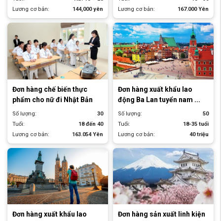
Lương cơ bản:
144,000 yên
Lương cơ bản:
167.000 Yên
Đơn hàng chế biến thực
Đơn hàng xuất khẩu lao
phẩm cho nữ đi Nhật Bản
động Ba Lan tuyển nam ...
Số lượng:
30
Số lượng:
50
Tuổi:
18 đến 40
Tuổi:
18-35 tuổi
Lương cơ bản:
163.054 Yên
Lương cơ bản:
40 triệu
Đơn hàng xuất khẩu lao
Đơn hàng sản xuất linh kiện