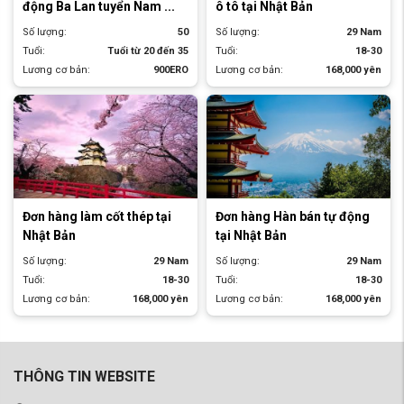
động Ba Lan tuyển Nam ...
ô tô tại Nhật Bản
Số lượng:
50
Số lượng:
29 Nam
Tuổi:
Tuổi từ 20 đến 35
Tuổi:
18-30
Lương cơ bản:
900ERO
Lương cơ bản:
168,000 yên
Đơn hàng làm cốt thép tại
Đơn hàng Hàn bán tự động
Nhật Bản
tại Nhật Bản
Số lượng:
29 Nam
Số lượng:
29 Nam
Tuổi:
18-30
Tuổi:
18-30
Lương cơ bản:
168,000 yên
Lương cơ bản:
168,000 yên
THÔNG TIN WEBSITE