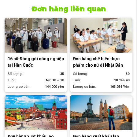
Đơn hàng liên quan
16 nữ Đóng gói công nghiệp
Đơn hàng chế biến thực
tại Hàn Quốc
phẩm cho nữ đi Nhật Bản
Số lượng:
35
Số lượng:
30
Tuổi:
Nữ: 18 ÷ 28
Tuổi:
18 đến 40
Lương cơ bản:
144,000 yên
Lương cơ bản:
163.054 Yên
Đơn hàng xuất khẩu lao
Đơn hàng xuất khẩu lao