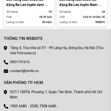
động Ba Lan tuyển nam ...
động Ba Lan tuyển Nam ...
Số lượng:
50
Số lượng:
50
Tuổi:
18-35 tuổi
Tuổi:
Tuổi từ 20 đến 35
Lương cơ bản:
40 triệu
Lương cơ bản:
900ERO
THÔNG TIN WEBSITE
Tầng 4, Tòa nhà số 97 - 99 Láng Hạ, Đống Đa, Hà Nội (Tòa
nhà Petrowaco)
0901191616
contact@sm4s.vn
VĂN PHÒNG TP. HCM
927/1 CMT8, Phường 7, Quận Tân Bình, Thành phố Hồ Chí
Minh
1900 6680 - (028) 7308 6680